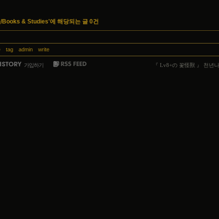
/Books & Studies'에 해당되는 글 0건
e
tag
admin
write
가입하기
『 Lv8+の 꽃怪獸 』 천년