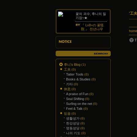
'工夫
꽃의 괴수, 후니의 일
기장~★
『 Lv8+の 꽃怪
獸 』 천년나무
hom
지사항
후니's Blog
(1)
工夫
(0)
Tatter Tools
(0)
Books & Studies
(0)
기타
(0)
休息
(0)
A praise of Fun
(0)
Soul Shifting
(0)
Surfing on the net
(0)
Feel & Talk
(0)
믿음
(0)
생활성가
(0)
한강성당
(0)
명동성당
(0)
나의 기도
(0)